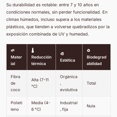
Su durabilidad es notable: entre 7 y 10 años en
condiciones normales, sin perder funcionalidad. En
climas húmedos, incluso supera a los materiales
plásticos, que tienden a volverse quebradizos por la
exposición combinada de UV y humedad.
🌱
🌡️
♻️
🎨
Mater
Reducción
Biodegrad
Estética
ial
térmica
abilidad
Fibra
Orgánica
Alta (7-11
de
,
Total
°C)
coco
evolutiva
Polieti
Media (4-
Industrial
Nula
leno
6 °C)
, fija